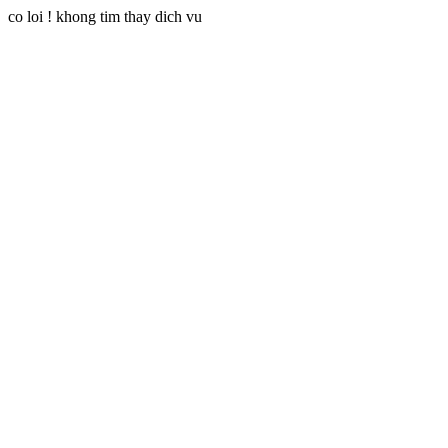
co loi ! khong tim thay dich vu