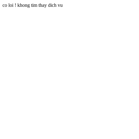
co loi ! khong tim thay dich vu