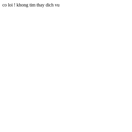
co loi ! khong tim thay dich vu