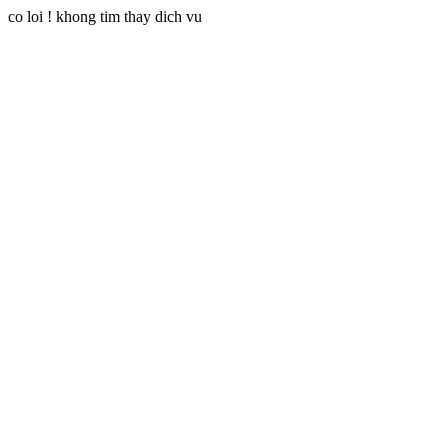
co loi ! khong tim thay dich vu